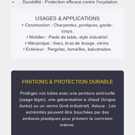
Durabilité :
Protection efficace contre l'oxydation.
USAGES & APPLICATIONS
•
Construction :
Charpentes, portiques, garde-
corps.
•
Mobilier :
Pieds de table, style industriel.
•
Mécanique :
Axes, bras de levage, vérins.
•
Extérieur :
Pergolas, tonnelles, balustrades.
FINITIONS & PROTECTION DURABLE
Protégez vos tubes avec une
peinture antirouille
(usage léger), une
galvanisation à chaud
(longue
durée) ou un
vernis
(look industriel).
Astuce : Les
extrémités peuvent être bouchées par des
embouts plastiques pour prévenir la corrosion
interne.