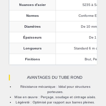
Nuances d'acier
S235 à S460 (s
Normes
Conforme EN 102
Diamètres
De 10 mm à pl
Épaisseurs
De 1 mm 
Longueurs
Standard 6 m ou cou
Finitions
Brut, Peint o
AVANTAGES DU TUBE ROND
Résistance mécanique :
Idéal pour structures
porteuses.
Mise en œuvre :
Perçage, soudage et cintrage aisés.
Légèreté :
Optimisé par rapport aux barres pleines.