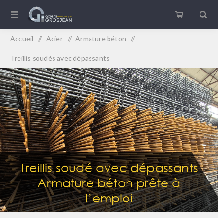
Accueil
/
Acier
/
Armature béton
/
Treillis soudés avec dépassants
Treillis soudé avec dépassants
Armature béton prête à
l’emploi