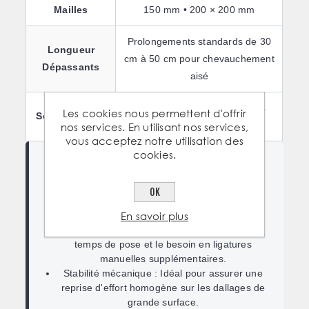
Mailles
150 mm • 200 × 200 mm
Prolongements standards de 30
Longueur
cm à 50 cm pour chevauchement
Dépassants
aisé
Diamètres disponibles de Ø 4
Les cookies nous permettent d'offrir
Sections de fil
nos services. En utilisant nos services,
mm à Ø 10 mm
vous acceptez notre utilisation des
cookies.
ATOUTS DU MODÈLE AVEC DÉPASSANTS
Jonction simplifiée :
Permet d'imbriquer les
OK
panneaux les uns dans les autres sans créer
En savoir plus
de surépaisseur de béton.
Rentabilité horaire :
Réduit drastiquement le
temps de pose et le besoin en ligatures
manuelles supplémentaires.
Stabilité mécanique :
Idéal pour assurer une
reprise d'effort homogène sur les dallages de
grande surface.