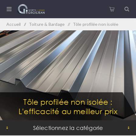
Accueil
/
Toiture & Bardage
/
Tôle profilée non isolée
Tôle profilée non isolée :
L'efficacité au meilleur prix
Sélectionnez la catégorie