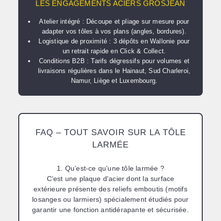
LES ENGAGEMENTS ACIERS GROSJEAN
Atelier intégré :
Découpe et pliage sur mesure pour
adapter vos tôles à vos plans (angles, bordures).
Logistique de proximité :
3 dépôts en Wallonie pour
un retrait rapide en
Click & Collect
.
Conditions B2B :
Tarifs dégressifs pour volumes et
livraisons régulières dans le Hainaut, Sud Charleroi,
Namur, Liège et Luxembourg.
FAQ – TOUT SAVOIR SUR LA TÔLE
LARMÉE
1. Qu’est-ce qu’une tôle larmée ?
C’est une plaque d'acier dont la surface
extérieure présente des reliefs emboutis (motifs
losanges ou larmiers) spécialement étudiés pour
garantir une fonction antidérapante et sécurisée.