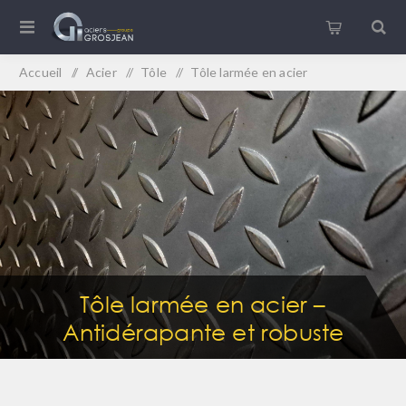
Accueil
/
Acier
/
Tôle
/
Tôle larmée en acier
Tôle larmée en acier –
Antidérapante et robuste