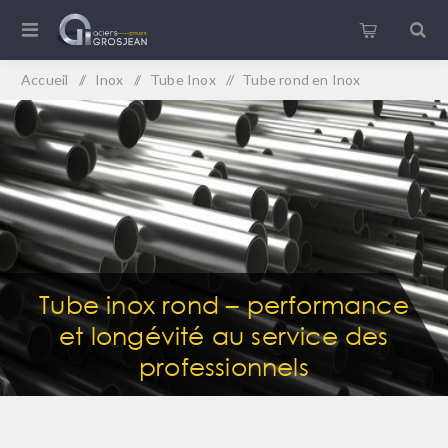
Accueil
/
Inox
/
Tube Inox
/
Tube rond en Inox
Tube inox rond – performance
et longévité au service des
professionnels