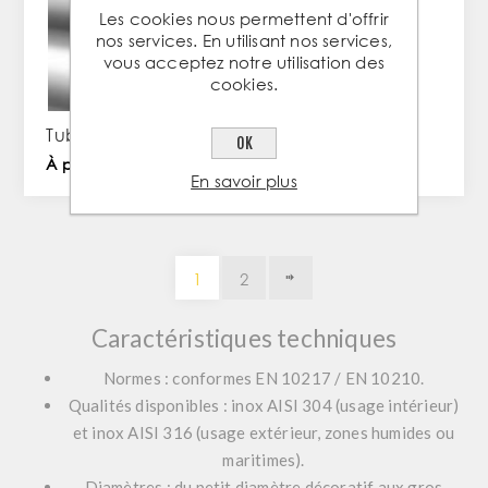
Les cookies nous permettent d'offrir
nos services. En utilisant nos services,
vous acceptez notre utilisation des
cookies.
Tube rond 48,3x2mm en Inox 304
OK
À partir de 16,98 € TTC / PC
En savoir plus
1
2
Caractéristiques techniques
Normes : conformes EN 10217 / EN 10210.
Qualités disponibles : inox AISI 304 (usage intérieur)
et inox AISI 316 (usage extérieur, zones humides ou
maritimes).
Diamètres : du petit diamètre décoratif aux gros