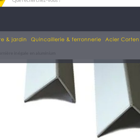
re & jardin
Quincaillerie & ferronnerie
Acier Corten
rnière inégale en aluminium