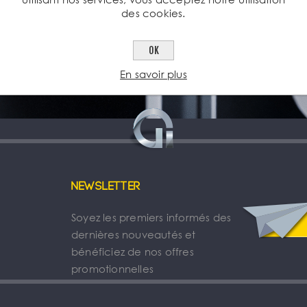
des cookies.
OK
En savoir plus
Newsletter
Soyez les premiers informés des
dernières nouveautés et
bénéficiez de nos offres
promotionnelles