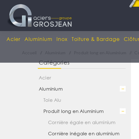
Acier
Aluminium
Inox
Toiture & Bardage
Clôtu
Accueil
/
Aluminium
/
Produit long en Aluminium
/
Co
Catégories
Acier
Aluminium
Tole Alu
Produit long en Aluminium
Cornière égale en aluminium
Cornière inégale en aluminium