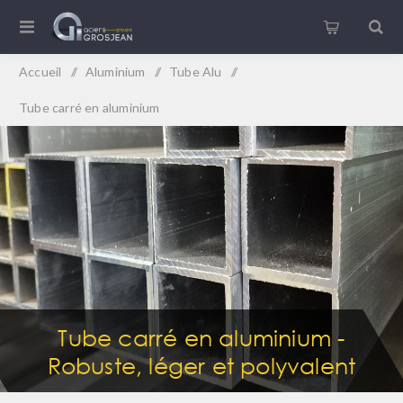
Accueil
/
Aluminium
/
Tube Alu
/
Tube carré en aluminium
Tube carré en aluminium -
Robuste, léger et polyvalent