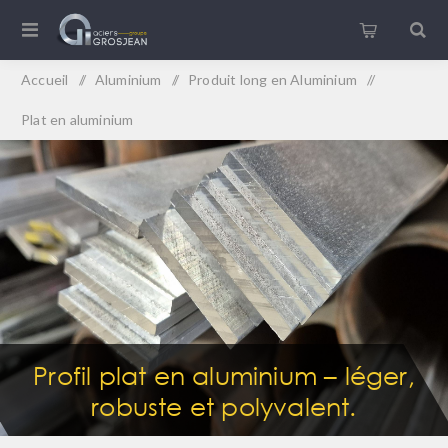
Accueil
/
Aluminium
/
Produit long en Aluminium
/
Plat en aluminium
Profil plat en aluminium – léger,
robuste et polyvalent.