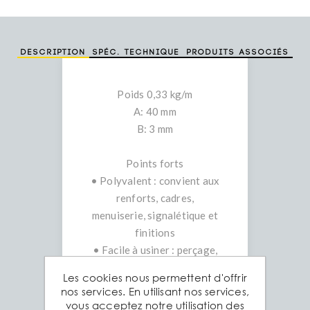
Description
Spéc. technique
Produits associés
Poids 0,33 kg/m
A: 40 mm
B: 3 mm
Points forts
• Polyvalent : convient aux
renforts, cadres,
menuiserie, signalétique et
finitions
• Facile à usiner : perçage,
taraudage, soudage et
Les cookies nous permettent d'offrir
découpe aisés
nos services. En utilisant nos services,
• Durabilité : excellente
vous acceptez notre utilisation des