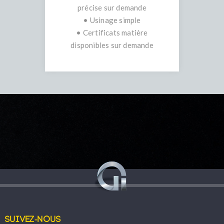
précise sur demande
• Usinage simple
• Certificats matière
disponibles sur demande
Suivez-nous