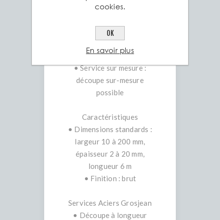
cookies.
résistance à la corrosion,
adaptée intérieur/extérieur
• Esthétique nette :
OK
surface lisse, compatible
En savoir plus
anodisation et laquage
• Service sur mesure :
découpe sur-mesure
possible
Caractéristiques
• Dimensions standards :
largeur 10 à 200 mm,
épaisseur 2 à 20 mm,
longueur 6 m
• Finition : brut
Services Aciers Grosjean
• Découpe à longueur