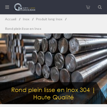
Accueil
/
Inox
/
Produit long Inox
/
Rond plein lisse en Inox
Rond plein lisse en Inox 304 |
Haute Qualité