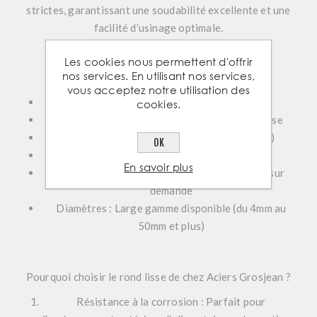
strictes, garantissant une soudabilité excellente et une
facilité d’usinage optimale.
Les cookies nous permettent d'offrir
nos services. En utilisant nos services,
Caractéristiques Techniques
vous acceptez notre utilisation des
Matériau :
Acier inoxydable (Inox)
cookies.
Forme :
Barre pleine cylindrique à surface lisse
Nuances disponibles :
Inox 304L (standard)
OK
Finitions :
Brut ou brossé
En savoir plus
Longueurs :
Découpe sur mesure disponible sur
demande
Diamètres :
Large gamme disponible (du 4mm au
50mm et plus)
Pourquoi choisir le rond lisse de chez Aciers Grosjean ?
Résistance à la corrosion :
Parfait pour