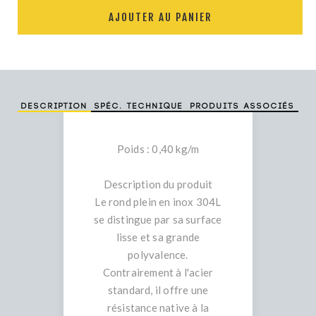
AJOUTER AU PANIER
Description
Spéc. technique
Produits associés
Poids : 0,40 kg/m
Description du produit
Le rond plein en inox 304L
se distingue par sa surface
lisse et sa grande
polyvalence.
Contrairement à l'acier
standard, il offre une
résistance native à la