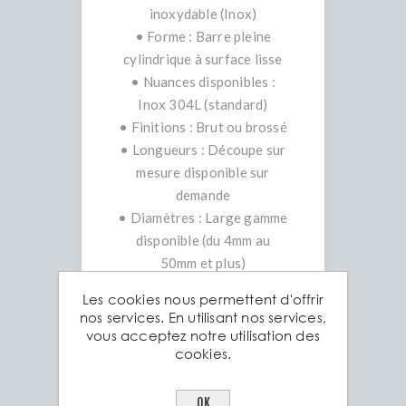
inoxydable (Inox)
• Forme : Barre pleine
cylindrique à surface lisse
• Nuances disponibles :
Inox 304L (standard)
• Finitions : Brut ou brossé
• Longueurs : Découpe sur
mesure disponible sur
demande
• Diamètres : Large gamme
disponible (du 4mm au
50mm et plus)
Les cookies nous permettent d'offrir
Pourquoi choisir le rond
nos services. En utilisant nos services,
lisse de chez Aciers
vous acceptez notre utilisation des
cookies.
Grosjean ?
1. Résistance à la corrosion
: Parfait pour
OK