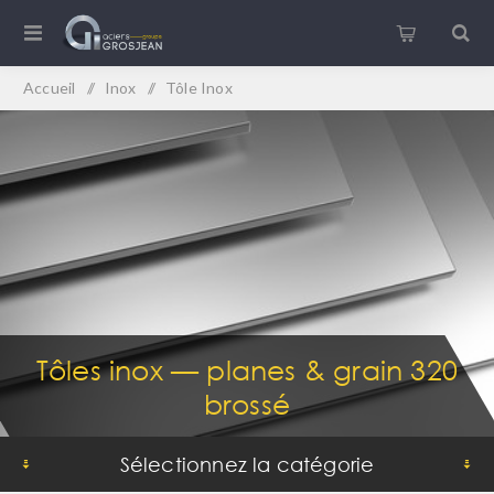
Accueil
/
Inox
/
Tôle Inox
Tôles inox — planes & grain 320
brossé
Sélectionnez la catégorie