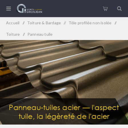
Accueil
/
Toiture & Bardage
/
Tôle profilée non isolée
/
Toiture
/
Panneau tuile
Panneau-tuiles acier — l'aspect
tuile, la légèreté de l'acier