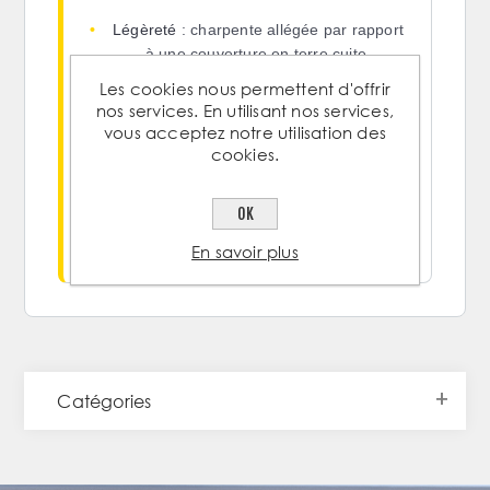
•
Légèreté
: charpente allégée par rapport
à une couverture en terre cuite.
Les cookies nous permettent d'offrir
•
Protection durable
: acier galvanisé avec
nos services. En utilisant nos services,
revêtement laqué, coloris standards.
vous acceptez notre utilisation des
cookies.
•
Pose rapide
: grands panneaux, idéale
en neuf comme en rénovation.
OK
•
Option anti-condensation
avec feutre
régulateur disponible.
En savoir plus
Catégories