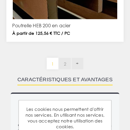
Poutrelle HEB 200 en acier
À partir de 125,56 € TTC / PC
1
2
CARACTÉRISTIQUES ET AVANTAGES
⚙️ HAUTE PERFORMANCE TECHNIQUE
Les cookies nous permettent d'offrir
Dotées d'un profil plus épais et plus large que les
nos services. En utilisant nos services,
HEA, ces poutrelles sont laminées à chaud dans
vous acceptez notre utilisation des
des aciers de qualité structurelle certifiée (S235 à
cookies.