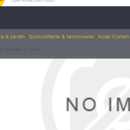
re & jardin
Quincaillerie & ferronnerie
Acier Corten
/
Bardage
/
Isolée