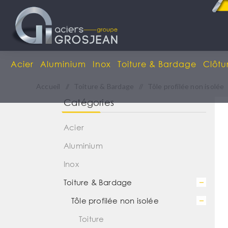
Acier
Aluminium
Inox
Toiture & Bardage
Clôtu
Accueil
/
Toiture & Bardage
/
Tôle profilée non isolée
Catégories
Acier
Aluminium
Inox
Toiture & Bardage
Tôle profilée non isolée
Toiture