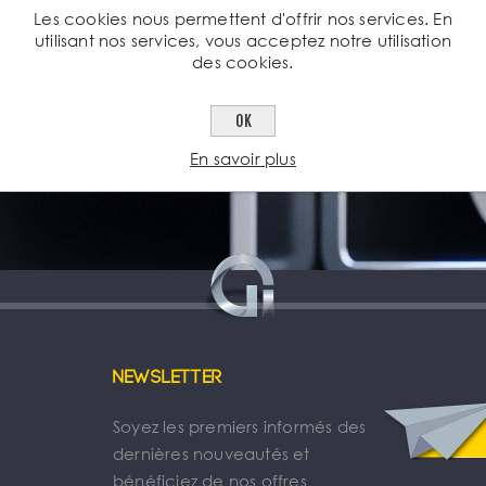
Les cookies nous permettent d'offrir nos services. En
utilisant nos services, vous acceptez notre utilisation
des cookies.
OK
En savoir plus
Newsletter
Soyez les premiers informés des
dernières nouveautés et
bénéficiez de nos offres