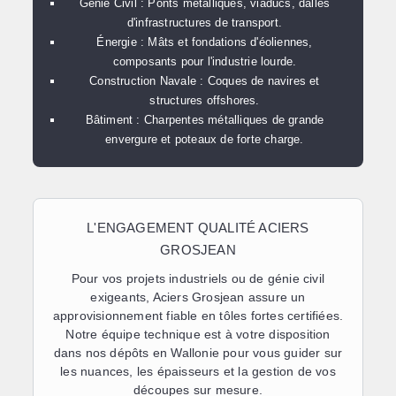
Génie Civil :
Ponts métalliques, viaducs, dalles
d'infrastructures de transport.
Énergie :
Mâts et fondations d'éoliennes,
composants pour l'industrie lourde.
Construction Navale :
Coques de navires et
structures offshores.
Bâtiment :
Charpentes métalliques de grande
envergure et poteaux de forte charge.
L'ENGAGEMENT QUALITÉ ACIERS
GROSJEAN
Pour vos projets industriels ou de génie civil
exigeants,
Aciers Grosjean
assure un
approvisionnement fiable en tôles fortes certifiées.
Notre équipe technique est à votre disposition
dans nos dépôts en Wallonie pour vous guider sur
les nuances, les épaisseurs et la gestion de vos
découpes sur mesure.