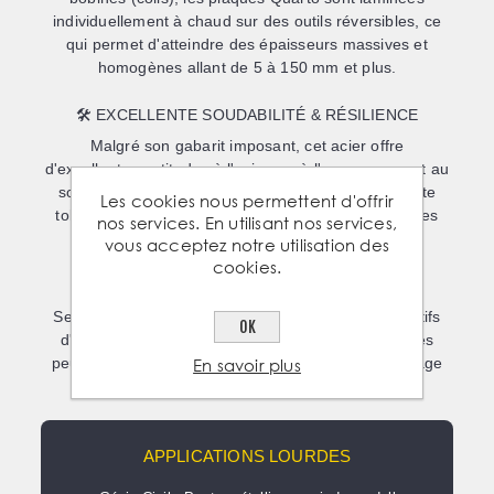
individuellement à chaud sur des outils réversibles, ce
qui permet d'atteindre des épaisseurs massives et
homogènes allant de
5 à 150 mm et plus
.
🛠️ EXCELLENTE SOUDABILITÉ & RÉSILIENCE
Malgré son gabarit imposant, cet acier offre
d'excellentes aptitudes à l'usinage, à l'oxycoupage et au
soudage. Sa haute résilience garantit une excellente
Les cookies nous permettent d'offrir
tolérance aux impacts et aux contraintes mécaniques
nos services. En utilisant nos services,
sévères, même à basse température.
vous acceptez notre utilisation des
cookies.
📐 FINITION DES RIVES SUR DEMANDE
Selon les contraintes de votre projet ou vos impératifs
OK
d'assemblage en atelier, vos plaques de tôles fortes
En savoir plus
peuvent être livrées avec des
bords bruts de laminage
ou des
bords cisaillés / parés
.
APPLICATIONS LOURDES