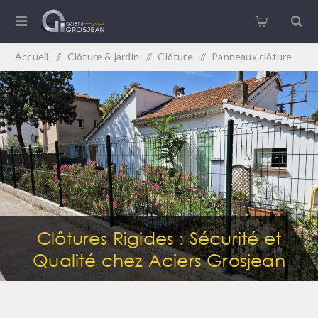
Accueil
/
Clôture & jardin
/
Clôture
/
Panneaux clôture
Clôtures Rigides : Sécurité et
Qualité chez Aciers Grosjean