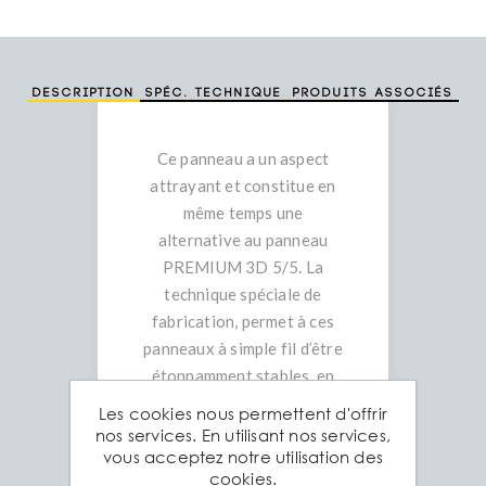
Description
Spéc. technique
Produits associés
Ce panneau a un aspect
attrayant et constitue en
même temps une
alternative au panneau
PREMIUM 3D 5/5. La
technique spéciale de
fabrication, permet à ces
panneaux à simple fil d’être
étonnamment stables, en
dépit de leur poids réduit.
Les cookies nous permettent d'offrir
Le panneau Medium 3D 5/4
nos services. En utilisant nos services,
vous acceptez notre utilisation des
est idéal pour les
cookies.
lotissements résidentiels et