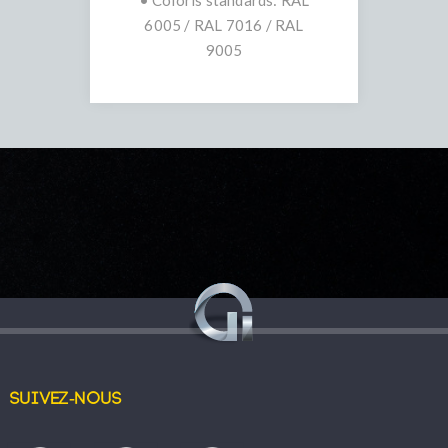
• Coloris standards: RAL
6005 / RAL 7016 / RAL
9005
Suivez-nous