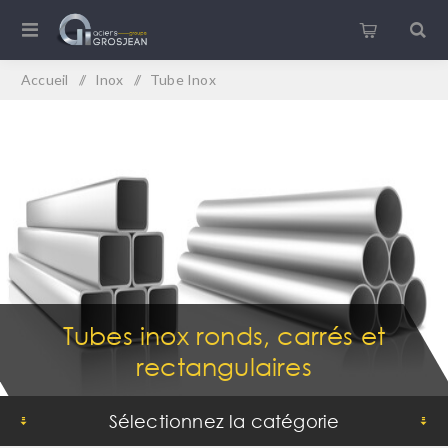
Accueil
/
Inox
/
Tube Inox
Tubes inox ronds, carrés et
rectangulaires
Sélectionnez la catégorie