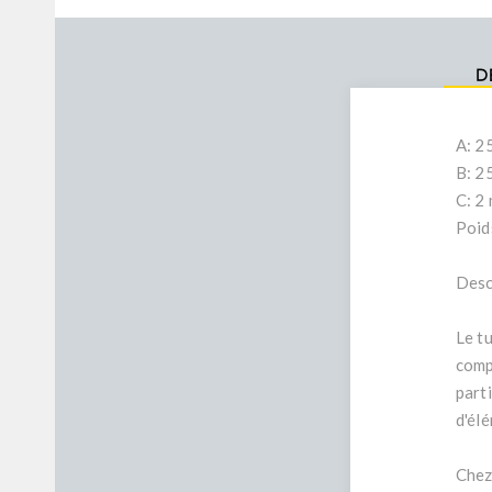
D
A: 2
B: 2
C: 2
Poid
Desc
Le t
comp
part
d'él
Chez