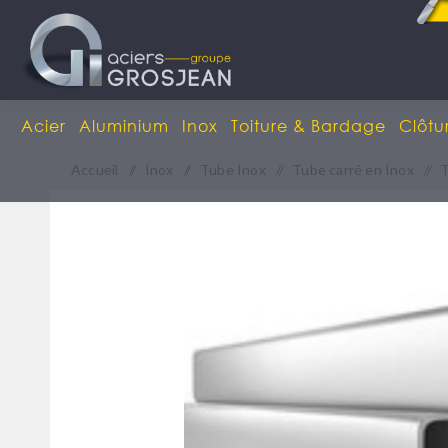
Acier
Aluminium
Inox
Toiture & Bardage
Clôtu
Accueil
/
Inox
/
Tube Inox
/
Tube carré en Inox
/
T