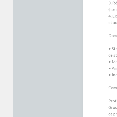
3. R
(hor
4. E
et au
Doma
• St
de s
• Mo
• Am
• In
Comm
Prof
Gros
de p