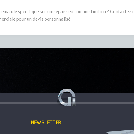
demande spécifique sur une épaisseur ou une finition ? Contactez 
erciale pour un devis personnalisé.
Newsletter