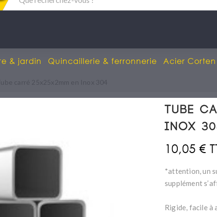
re & jardin
Quincaillerie & ferronnerie
Acier Corten
ube carré 25x25x2mm en Inox 304
Tube c
Inox 30
10,05 € 
*attention, un s
supplément s’af
Rigide, facile à