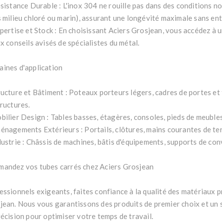
ésistance Durable : L'inox 304 ne rouille pas dans des conditions no
s milieu chloré ou marin), assurant une longévité maximale sans ent
xpertise et Stock : En choisissant Aciers Grosjean, vous accédez à 
x conseils avisés de spécialistes du métal.
ines d'application
ructure et Bâtiment : Poteaux porteurs légers, cadres de portes et 
tructures.
bilier Design : Tables basses, étagères, consoles, pieds de meubles 
énagements Extérieurs : Portails, clôtures, mains courantes de te
dustrie : Châssis de machines, bâtis d'équipements, supports de co
andez vos tubes carrés chez Aciers Grosjean
essionnels exigeants, faites confiance à la qualité des matériaux 
jean. Nous vous garantissons des produits de premier choix et un 
récision pour optimiser votre temps de travail.