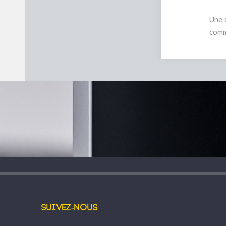
Une 
comm
Suivez-nous