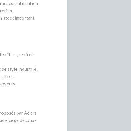
rmales d'utilisation
retien.
un stock important
fenêtres, renforts
de style industriel.
rrasses.
nvoyeurs.
proposés par Aciers
service de découpe