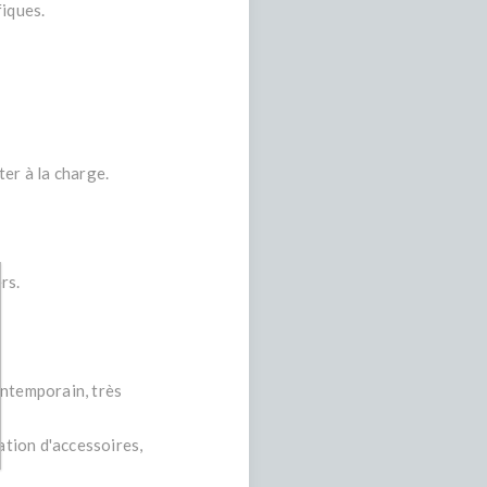
fiques.
er à la charge.
rs.
ontemporain, très
ation d'accessoires,