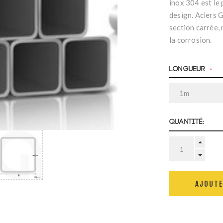
inox 304 est le 
design. Aciers 
section carrée, 
la corrosion.
Longueur
*
Quantité:
AJOUTE