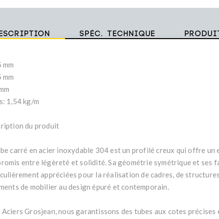
escription
Spéc. technique
Produi
5 mm
5 mm
 mm
s: 1,54 kg/m
ription du produit
ube carré en acier inoxydable 304 est un profilé creux qui offre un 
romis entre légèreté et solidité. Sa géométrie symétrique et ses f
iculièrement appréciées pour la réalisation de cadres, de structure
éments de mobilier au design épuré et contemporain.
 Aciers Grosjean, nous garantissons des tubes aux cotes précises e