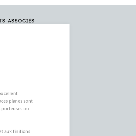
ts associés
excellent
aces planes sont
s porteuses ou
t aux finitions