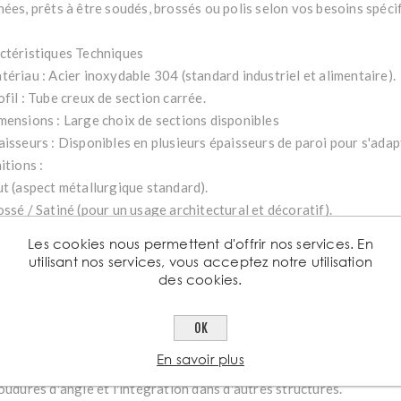
nées, prêts à être soudés, brossés ou polis selon vos besoins spéci
ctéristiques Techniques
tériau : Acier inoxydable 304 (standard industriel et alimentaire).
fil : Tube creux de section carrée.
mensions : Large choix de sections disponibles
aisseurs : Disponibles en plusieurs épaisseurs de paroi pour s'adapt
itions :
ut (aspect métallurgique standard).
ssé / Satiné (pour un usage architectural et décoratif).
ngueurs : Service de découpe sur mesure disponible dans nos atelie
Les cookies nous permettent d'offrir nos services. En
utilisant nos services, vous acceptez notre utilisation
atouts du tube carré Aciers Grosjean
des cookies.
sthétique Moderne : La forme carrée offre un rendu visuel net et c
OK
 dans l'architecture moderne et le design industriel.
En savoir plus
cilité d'Usinage : Les surfaces planes simplifient grandement la fix
oudures d'angle et l'intégration dans d'autres structures.