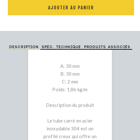
AJOUTER AU PANIER
Description
Spéc. technique
Produits associés
A: 30 mm
B: 30 mm
C: 2 mm
Poids: 1,86 kg/m
Description du produit
Le tube carré en acier
inoxydable 304 est un
profilé creux qui offre un