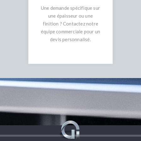
Une demande spécifique sur
une épaisseur ou une
finition ? Contactez notre
équipe commerciale pour un
devis personnalisé.