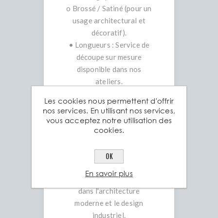
o Brossé / Satiné (pour un
usage architectural et
décoratif).
• Longueurs : Service de
découpe sur mesure
disponible dans nos
ateliers.
Les cookies nous permettent d'offrir
Les atouts du tube carré
nos services. En utilisant nos services,
Aciers Grosjean
vous acceptez notre utilisation des
cookies.
1. Esthétique Moderne : La
forme carrée offre un
OK
rendu visuel net et
En savoir plus
contemporain, très prisé
dans l'architecture
moderne et le design
industriel.