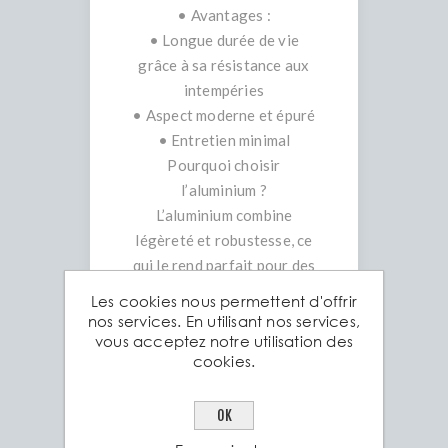
• Avantages :
• Longue durée de vie
grâce à sa résistance aux
intempéries
• Aspect moderne et épuré
• Entretien minimal
Pourquoi choisir
l’aluminium ?
L’aluminium combine
légèreté et robustesse, ce
qui le rend parfait pour des
réalisations durables sans
Les cookies nous permettent d'offrir
alourdir vos structures. Sa
nos services. En utilisant nos services,
vous acceptez notre utilisation des
finition élégante apporte
cookies.
également une touche
contemporaine à vos
projets.
OK