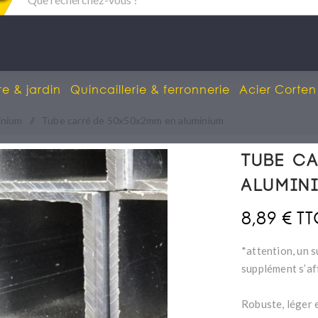
re & jardin
Quincaillerie & ferronnerie
Acier Corten
inium
/
Tube carré de 50x50x2mm en aluminium
Tube c
alumin
8,89 € T
*attention, un s
supplément s’af
Robuste, léger e