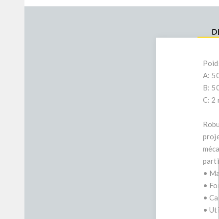
D
Poid
A: 5
B: 5
C: 2
Robus
proj
méca
parti
• Ma
• For
• Ca
• Ut