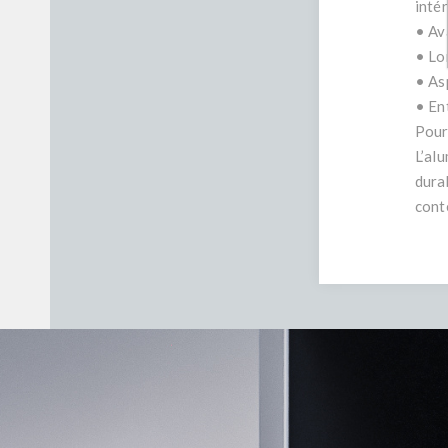
intér
• Av
• Lo
• As
• En
Pour
L’al
dura
cont