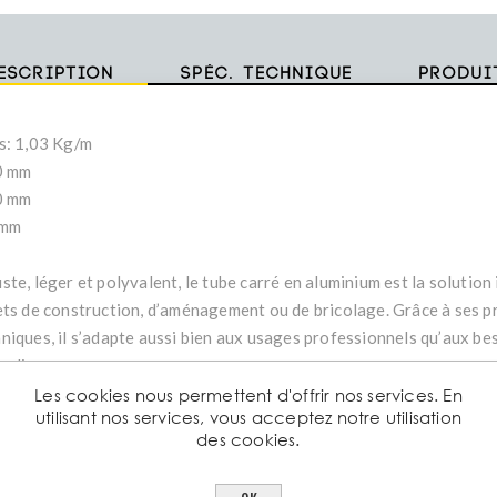
escription
Spéc. technique
Produi
s: 1,03 Kg/m
0 mm
0 mm
 mm
te, léger et polyvalent, le tube carré en aluminium est la solution
ets de construction, d’aménagement ou de bricolage. Grâce à ses p
niques, il s’adapte aussi bien aux usages professionnels qu’aux be
culiers.
tériau : Aluminium de haute qualité, résistant à la corrosion
Les cookies nous permettent d'offrir nos services. En
utilisant nos services, vous acceptez notre utilisation
me : Profilé carré, angles nets et réguliers
des cookies.
ractéristiques : Léger mais solide, facile à découper, percer et ass
ilisations : Structures métalliques, cadres, mobilier, garde corps,