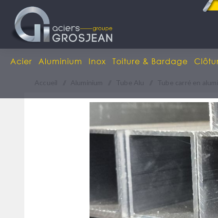
Acier
Aluminium
Inox
Toiture & Bardage
Clôtu
Accueil
/
Aluminium
/
Tube Alu
/
Tube carré en alum