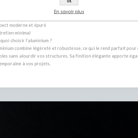
OK
ieurs et extérieurs
antages :
En savoir plus
ngue durée de vie grâce à sa résistance aux intempéries
pect moderne et épuré
tretien minimal
quoi choisir l’aluminium ?
uminium combine légèreté et robustesse, ce qui le rend parfait pour 
bles sans alourdir vos structures. Sa finition élégante apporte ég
emporaine à vos projets.