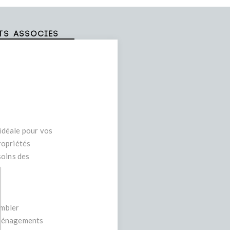
ts associés
 idéale pour vos
ropriétés
soins des
embler
 aménagements