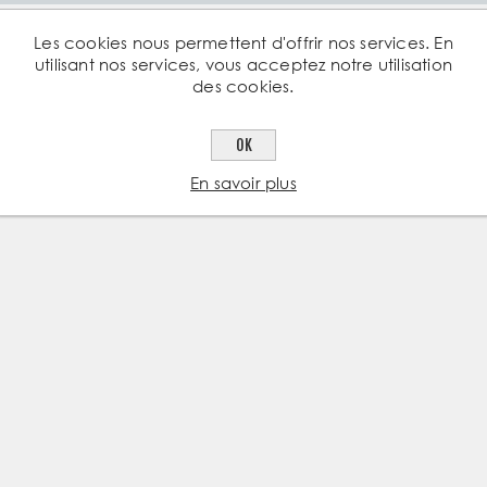
Les cookies nous permettent d'offrir nos services. En
utilisant nos services, vous acceptez notre utilisation
ents ayant acheté cet article ont ég
des cookies.
OK
En savoir plus