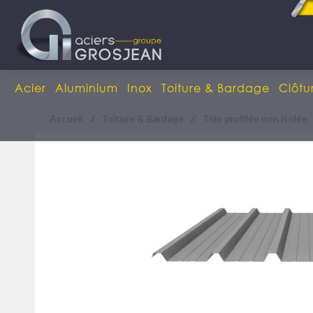
Acier
Aluminium
Inox
Toiture & Bardage
Clôtu
Accueil
/
Toiture & Bardage
/
Tôle profilée non isolée