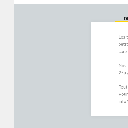
D
Les 
petit
const
Nos 
25µ 
Tout
Pour
info