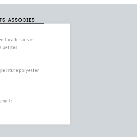
ts associés
en façade sur vos
s petites
 peinture polyester
mail :