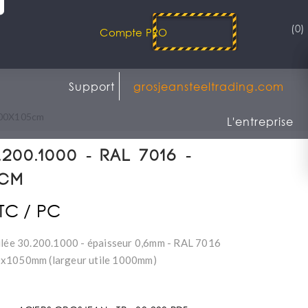
(0)
Compte PRO
Support
grosjeansteeltrading.com
 200X105cm
L'entreprise
200.1000 - RAL 7016 -
5cm
TTC / PC
ilée 30.200.1000 - épaisseur 0,6mm - RAL 7016
x1050mm (largeur utile 1000mm)