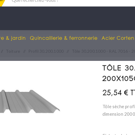
re & jardin
Quincaillerie & ferronnerie
Acier Corten
/
Toiture
/
Profil 30.200.1000
/
Tôle 30.200.1000 - RAL 7016 -
Tôle 30.
200X10
25,54 € 
Tôle sèche prof
dimension 2000