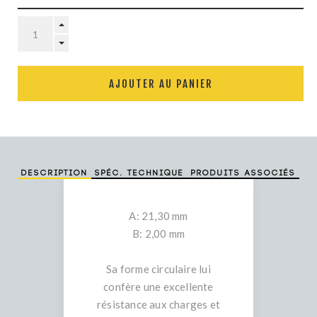
AJOUTER AU PANIER
Description
Spéc. technique
Produits associés
A: 21,30 mm
B: 2,00 mm
Sa forme circulaire lui
confère une excellente
résistance aux charges et