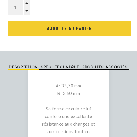
AJOUTER AU PANIER
Description
Spéc. technique
Produits associés
A: 33,70 mm
B: 2,50 mm
Sa forme circulaire lui
confère une excellente
résistance aux charges et
aux torsions tout en