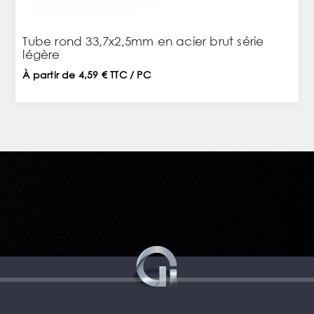
Tube rond 33,7x2,5mm en acier brut série
légère
À partir de 4,59 € TTC / PC