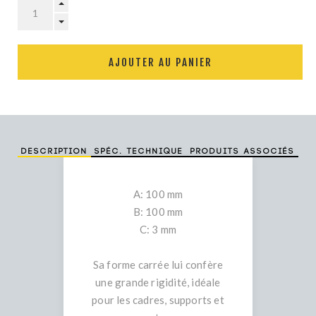
AJOUTER AU PANIER
Description
Spéc. technique
Produits associés
A: 100 mm
B: 100 mm
C: 3 mm
Sa forme carrée lui confère
une grande rigidité, idéale
pour les cadres, supports et