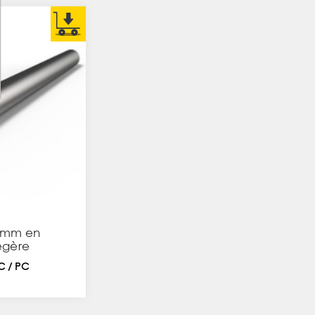
x2mm en
légère
TC / PC