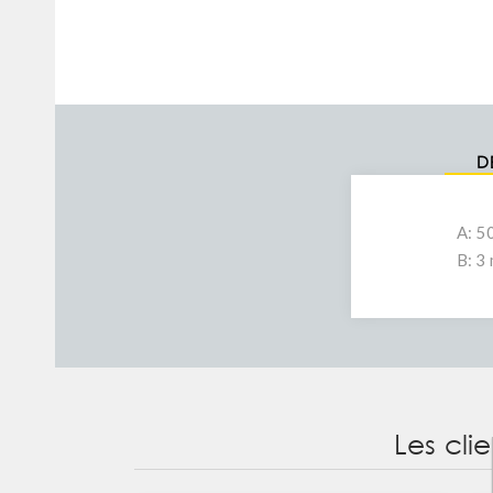
D
A: 5
B: 3
Les cli