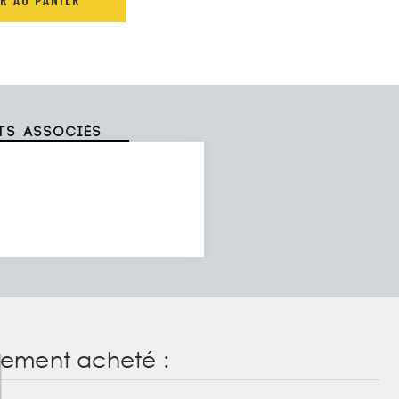
R AU PANIER
ts associés
alement acheté :