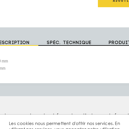
AJOUTE
escription
Spéc. technique
Produi
0 mm
 mm
ents ayant acheté cet article ont ég
Les cookies nous permettent d'offrir nos services. En