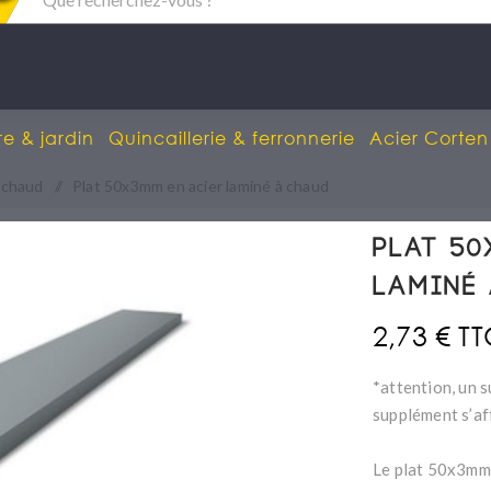
re & jardin
Quincaillerie & ferronnerie
Acier Corten
à chaud
/
Plat 50x3mm en acier laminé à chaud
Plat 50
laminé
2,73 € T
*attention, un s
supplément s’af
Le plat 50x3mm 