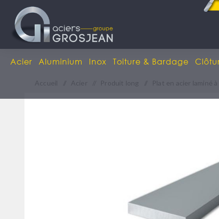
Acier
Aluminium
Inox
Toiture & Bardage
Clôtu
Accueil
/
Acier
/
Produit long
/
Plat en acier laminé 