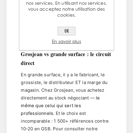
03 · AVANT D'ACHETER
nos services. En utilisant nos services,
Découpe, délais, choix : ce
vous acceptez notre utilisation des
cookies.
qu'il faut savoir avant
d'acheter de l'acier en petit
OK
lot
En savoir plus
Grosjean vs grande surface : le circuit
direct
En grande surface, il y a le fabricant, le
grossiste, le distributeur ET la marge du
magasin. Chez Grosjean, vous achetez
directement au stock négociant —
le
même que celui qui sert les
professionnels
. Et le choix est
incomparable : 1 500+ références contre
10-20 en GSB. Pour consulter notre