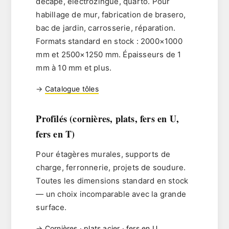
décapé, électrozingué, quarto. Pour
habillage de mur, fabrication de brasero,
bac de jardin, carrosserie, réparation.
Formats standard en stock :
2000×1000
mm
et
2500×1250 mm
. Épaisseurs de 1
mm à 10 mm et plus.
→
Catalogue tôles
Profilés (cornières, plats, fers en U,
fers en T)
Pour étagères murales, supports de
charge, ferronnerie, projets de soudure.
Toutes les dimensions standard en stock
— un choix incomparable avec la grande
surface.
→
Cornières
·
plats acier
·
fers en U