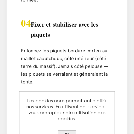
04
Fixer et stabiliser avec les
piquets
Enfoncez les
piquets bordure corten au
maillet caoutchouc
,
côté intérieur
(côté
terre du massif). Jamais côté pelouse —
les piquets se verraient et gêneraient la
tonte.
Règles de fixation bordure corten :
Les cookies nous permettent d'offrir
nos services. En utilisant nos services,
En ligne droite
: 1 piquet tous les 50-
vous acceptez notre utilisation des
80 cm
cookies.
En courbes
: 1 piquet tous les 30-40