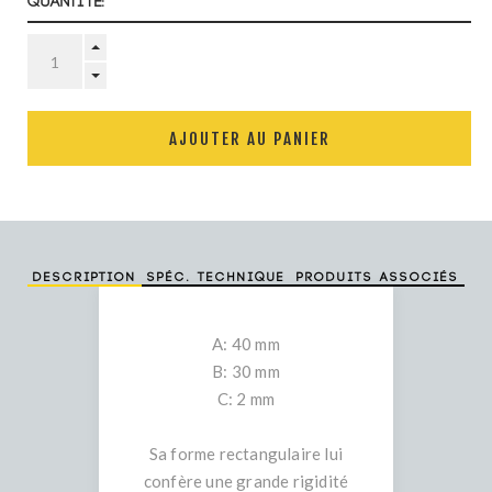
Quantité:
AJOUTER AU PANIER
Description
Spéc. technique
Produits associés
A: 40 mm
B: 30 mm
C: 2 mm
Sa forme rectangulaire lui
confère une grande rigidité