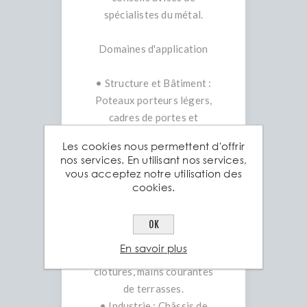
spécialistes du métal.
Domaines d'application
• Structure et Bâtiment :
Poteaux porteurs légers,
cadres de portes et
fenêtres, renforts de
Les cookies nous permettent d'offrir
structures.
nos services. En utilisant nos services,
• Mobilier Design : Tables
vous acceptez notre utilisation des
basses, étagères, consoles,
cookies.
pieds de meubles de style
industriel.
OK
• Aménagements
En savoir plus
Extérieurs : Portails,
clôtures, mains courantes
de terrasses.
• Industrie : Châssis de