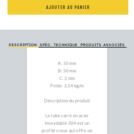
AJOUTER AU PANIER
Description
Spéc. technique
Produits associés
A: 50 mm
B: 50 mm
C: 2 mm
Poids: 3,14 kg/m
Description du produit
Le tube carré en acier
inoxydable 304 est un
profilé creux qui offre un