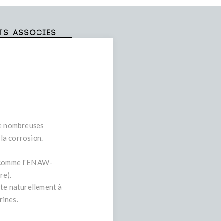
ts associés
 de nombreuses
 la corrosion.
 (comme l'EN AW-
re).
ste naturellement à
rines.