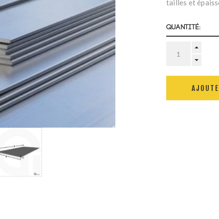
tailles et épais
Quantité:
AJOUTE