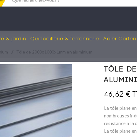
re & jardin
Quincaillerie & ferronnerie
Acier Corten
nium
/
Tôle de 2000x1000x1mm en aluminium
Tôle de
alumin
46,62 € 
La tôle plane en
nombreuses indus
résistance à la 
La tôle plane e