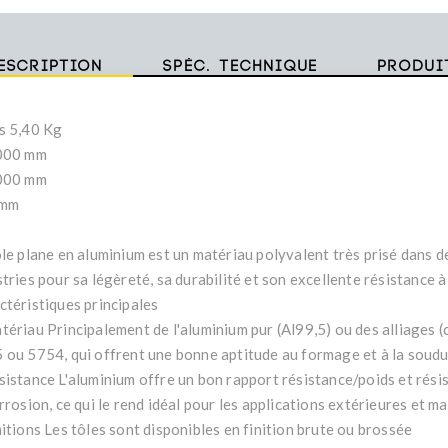
escription
Spéc. technique
Produi
s 5,40 Kg
000 mm
000 mm
 mm
ôle plane en aluminium est un matériau polyvalent très prisé dans
tries pour sa légèreté, sa durabilité et son excellente résistance à
ctéristiques principales
tériau Principalement de l'aluminium pur (Al99,5) ou des alliages
 ou 5754, qui offrent une bonne aptitude au formage et à la soudu
sistance L'aluminium offre un bon rapport résistance/poids et rési
rrosion, ce qui le rend idéal pour les applications extérieures et ma
nitions Les tôles sont disponibles en finition brute ou brossée