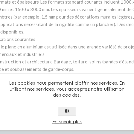
rmats et épaisseurs Les formats standard courants incluent 1000
 mm et 1500 x 3000 mm. Les épaisseurs varient généralement de 0
imètres (par exemple, 1,5 mm pour des décorations murales légères,
applications nécessitant de la rigidité comme un plancher). Des dé
 disponibles.
isations courantes
le plane en aluminium est utilisée dans une grande variété de projet
erciaux et industriels :
nstruction et architecture Bardage, toiture, solins (bandes d'étan
de et soubassements de garde-corps.
dustrie Construction de véhicules (carrosseries, réservoirs de carb
Les cookies nous permettent d'offrir nos services. En
aux), pièces d'aéronefs et échangeurs de chaleur.
utilisant nos services, vous acceptez notre utilisation
coration et signalétique Enseignes, présentoirs, éléments de déco
des cookies.
lage intérieur/extérieur.
OK
En savoir plus