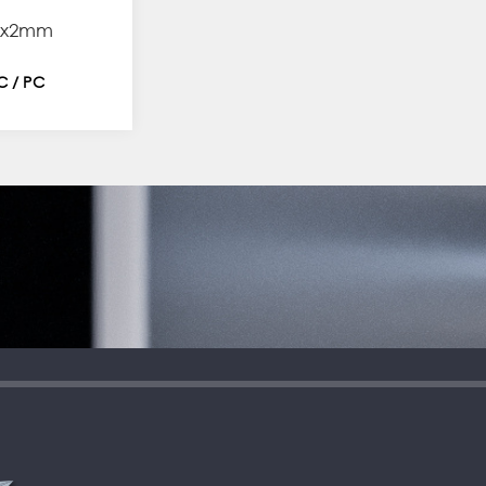
40x2mm
TC / PC