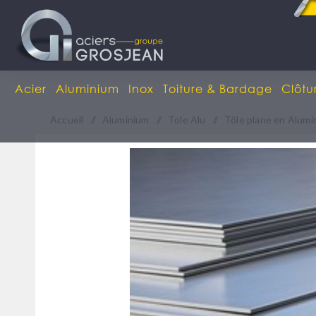
Acier
Aluminium
Inox
Toiture & Bardage
Clôtu
Accueil
/
Aluminium
/
Tole Alu
/
Tôle plane en Alumi