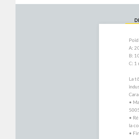
D
Poid
A: 2
B: 1
C: 1
La t
indus
Cara
• Ma
5005
• Ré
la co
• Fi