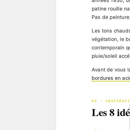
années 1930, ut
patine rouille n
Pas de peinture
Les tons chauds
végétation, le b
contemporain
qu
pluie/soleil acc
Avant de vous l
bordures en aci
02 · INSPIRAT
Les 8 idé