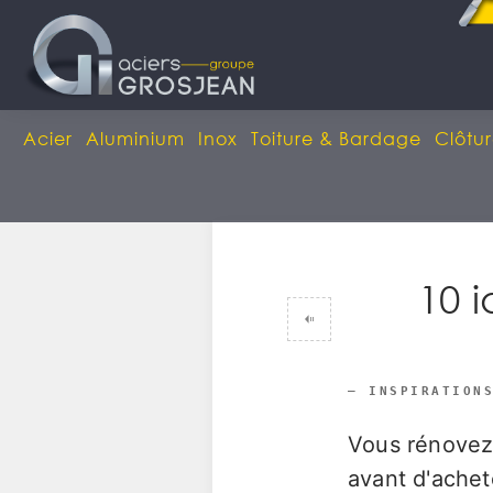
Acier
Aluminium
Inox
Toiture & Bardage
Clôtur
10 i
— INSPIRATION
Vous rénovez 
avant d'achet