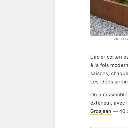
Un jar
L'
acier corten
es
à la fois modern
saisons, chaque
Les
idées jardin
On a rassembl
extérieur, avec
Grosjean
— 40 a