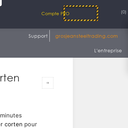
(0)
Compte PRO
Support
grosjeansteeltrading.com
L'entreprise
orten
 minutes
er corten
pour