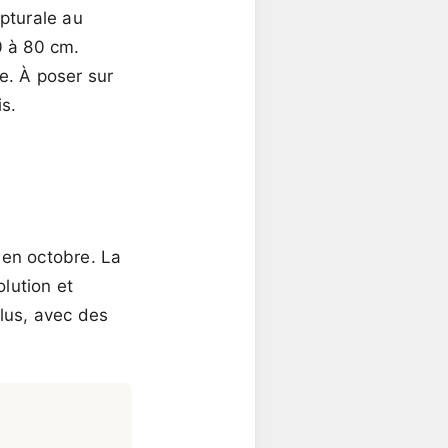
pturale au
0 à 80 cm.
e. À poser sur
is.
u'en octobre. La
olution et
lus, avec des