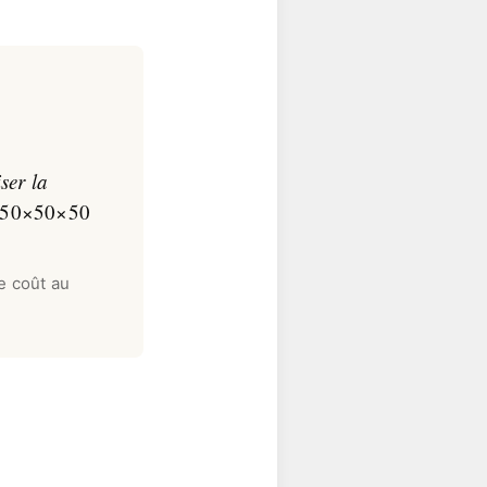
ser la
50×50×50
e coût au