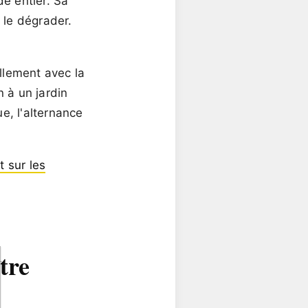
e entier. Sa
e le dégrader.
llement avec la
en à un
jardin
e, l'alternance
 sur les
tre