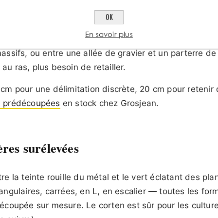
s d'allées et de massifs
OK
En savoir plus
 répandu. Une
bordure corten
crée une démarcation net
assifs, ou entre une allée de gravier et un parterre de 
u ras, plus besoin de retailler.
cm pour une délimitation discrète, 20 cm pour retenir 
n prédécoupées
en stock chez Grosjean.
ères surélevées
re la teinte rouille du métal et le vert éclatant des pla
angulaires, carrées, en L, en escalier — toutes les for
coupée sur mesure. Le corten est sûr pour les culture