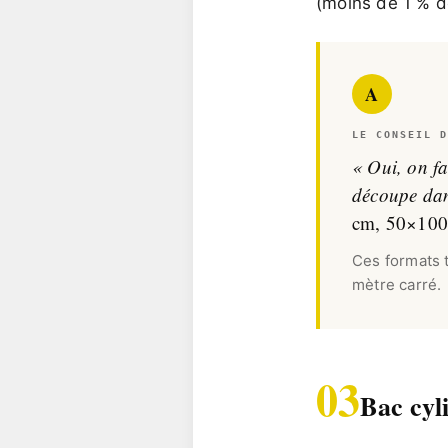
(moins de 1 % d
A
LE CONSEIL D
« Oui, on fa
découpe dan
cm, 50×10
Ces formats 
mètre carré.
03
Bac cyl