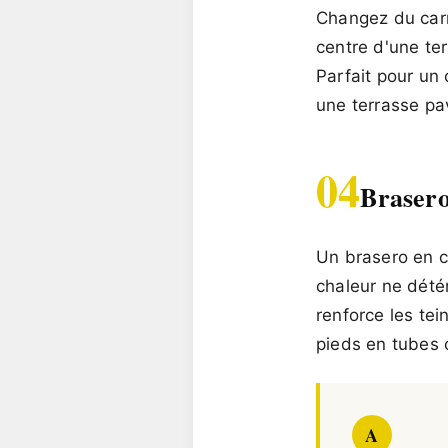
Changez du carr
centre d'une te
Parfait pour un
une terrasse pav
04
Brasero
Un brasero en co
chaleur ne détér
renforce les te
pieds en tubes 
A