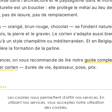
ilisé dans l'architecture et le paysagisme dans le mond
aturelle est un bouclier : elle protège le métal au lieu d
, pas de lasure, pas de remplacement.
 — orangé, brun-rouge, chocolat — se fondent nature
ois, la pierre et le gravier. Le corten s'adapte aussi bi
'à un style champêtre ou méditerranéen. Et en Belgiqu
élère la formation de la patine.
ancer, on vous recommande de lire notre
guide complet
er corten
— durée de vie, épaisseur, pose, prix.
IONS
es jardin acier corten à connaî
Les cookies nous permettent d'offrir nos services. En
utilisant nos services, vous acceptez notre utilisation
des cookies.