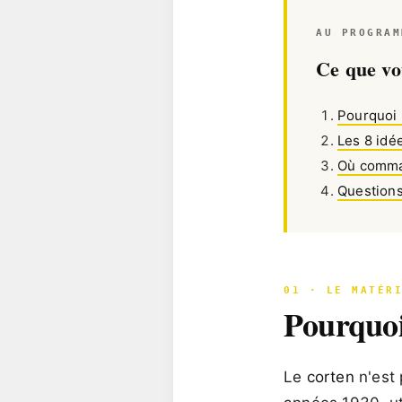
AU PROGRAM
Ce que vou
Pourquoi 
Les 8 id
Où comma
Questions
01 · LE MATÉR
Pourquoi
Le
corten
n'est 