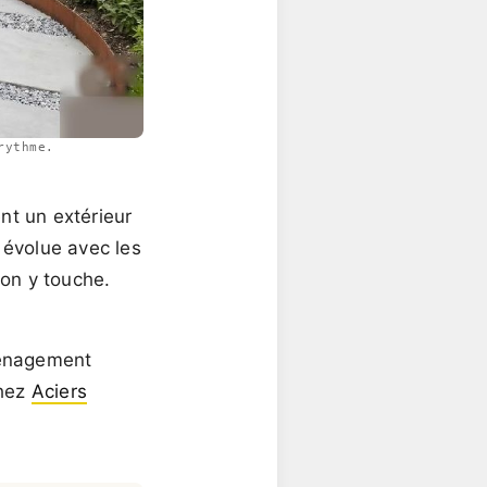
rythme.
nt un extérieur
e évolue avec les
'on y touche.
ménagement
chez
Aciers