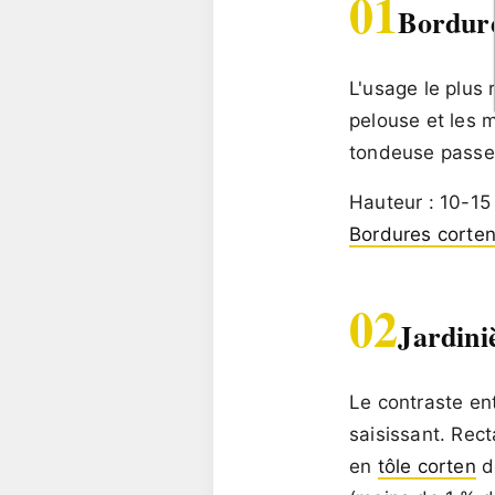
01
Bordure
L'usage le plus
pelouse et les m
tondeuse passe a
Hauteur : 10-15 
Bordures corte
02
Jardini
Le contraste ent
saisissant. Rect
en
tôle corten
dé