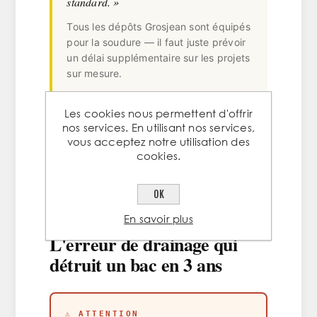
standard. »
Tous les dépôts Grosjean sont équipés
pour la soudure — il faut juste prévoir
un délai supplémentaire sur les projets
sur mesure.
Les cookies nous permettent d'offrir
nos services. En utilisant nos services,
Vous avez besoin d'une
découpe sur
vous acceptez notre utilisation des
mesure
? On livre en 1 jour ouvré sur les
cookies.
tôles corten
en stock.
OK
En savoir plus
04 · PIÈGE À ÉVITER
L'erreur de drainage qui
détruit un bac en 3 ans
⚠ ATTENTION