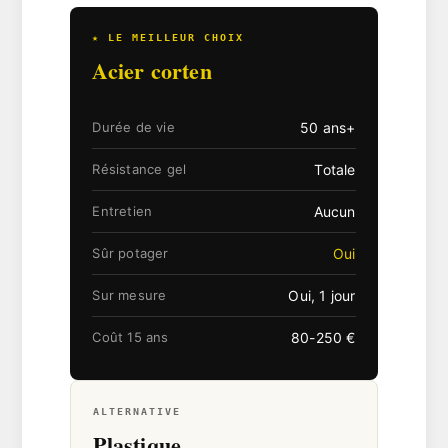
★ LE MEILLEUR CHOIX
Acier corten
50 ans+
Durée de vie
Totale
Résistance gel
Aucun
Entretien
Oui
Sûr potager
Oui, 1 jour
Sur mesure
80-250 €
Coût 15 ans
ALTERNATIVE
Plastique