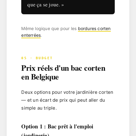
que ça se joue. »
Même logique que pour les
bordures corten
enterrées
.
05 · BUDGET
Prix réels d'un bac corten
en Belgique
Deux options pour votre
jardinière corten
— et un écart de prix qui peut aller du
simple au triple.
Option 1 : Bac prêt à l'emploi
(jardinerie)