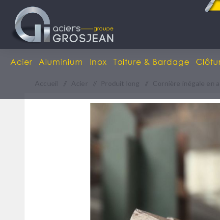
Acier
Aluminium
Inox
Toiture & Bardage
Clôtu
Accueil
/
Acier
/
Produit long
/
Cornière inégale en a