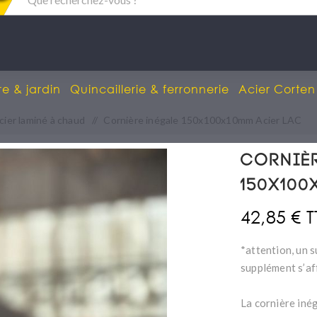
re & jardin
Quincaillerie & ferronnerie
Acier Corten
cier laminé à chaud
/
Cornière inégale 150x100x10mm Acier LAC
Corniè
150x100
42,85 € 
*attention, un s
supplément s’af
La cornière iné