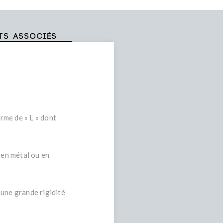
ts associés
orme de « L » dont
 en métal ou en
 une grande rigidité