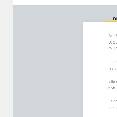
D
A: 
B: 
C: 
La co
les d
Elle
bois.
La c
aux 