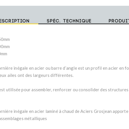
escription
Spéc. technique
Produi
150mm
100mm
10mm
rnière inégale en acier ou barre d’angle est un profil en acier en f
eux ailes ont des largeurs différentes.
 est utilisée pour assembler, renforcer ou consolider des structures
ornière inégale en acier laminé à chaud de Aciers Grosjean apporte
assemblages métalliques