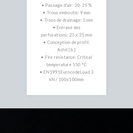
• Passage d'air: 20-25 %
• Trous emboutis: 9 mm
• Trous de drainage: 5 mm
• Entraxe des
perforations: 25 x 25 mm
• Conception de profil:
Achil [ b ]
• Fire resistance: Critical
temperature 550 °C
• EN1991EurocodeLoad 3
kN / 100x100mm