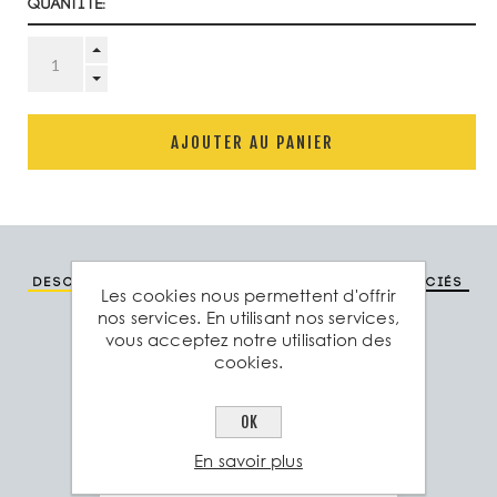
Quantité:
AJOUTER AU PANIER
Description
Spéc. technique
Produits associés
Les cookies nous permettent d'offrir
nos services. En utilisant nos services,
vous acceptez notre utilisation des
Spécifications
cookies.
• Propriété antidérapante:
OK
R13 = slope >35°
En savoir plus
conformément à DIN
51130