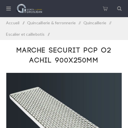
Accueil
/
Quincaillerie & ferronnerie
/
Quincaillerie
/
Escalier et caillebotis
/
Marche securit PCP O2 ACHIL 900x250mm
Marche securit PCP O2
ACHIL 900x250mm