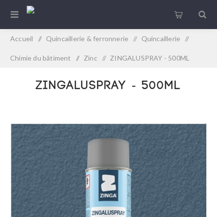
Accueil
/
Quincaillerie & ferronnerie
/
Quincaillerie
/
Chimie du bâtiment
/
Zinc
/
ZINGALUSPRAY - 500ML
ZINGALUSPRAY - 500ML