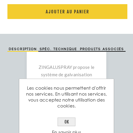
AJOUTER AU PANIER
Description
Spéc. technique
Produits associés
ZINGALUSPRAY propose le
système de galvanisation
par film ZINGA sous forme
Les cookies nous permettent d'offrir
d'aérosol pour des petites
nos services. En utilisant nos services,
applications faciles. Afin de
vous acceptez notre utilisation des
s'assurer que la
cookies.
pulvérisation corresponde
à une surface galvanisée à
OK
chaud, des paillettes
En savoir plus