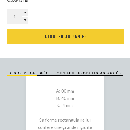
Quantité:
AJOUTER AU PANIER
Description
Spéc. technique
Produits associés
A: 80 mm
B: 40 mm
C: 4 mm
Sa forme rectangulaire lui
confère une grande rigidité