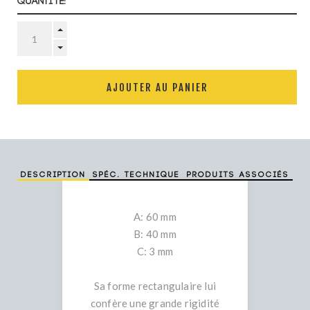
Quantité:
AJOUTER AU PANIER
Description
Spéc. technique
Produits associés
A: 60 mm
B: 40 mm
C: 3 mm
Sa forme rectangulaire lui
confère une grande rigidité