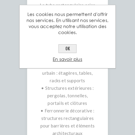
Le tube rectangulaire acier
est particulièrement adapté
Les cookies nous permettent d'offrir
nos services. En utilisant nos services,
aux projets nécessitant
vous acceptez notre utilisation des
stabilité et résistance :
cookies.
• Construction et
rénovation : cadres de
OK
bâtiment, ossatures, piliers,
supports lourds
En savoir plus
• Mobilier industriel et
urbain : étagères, tables,
racks et supports
• Structures extérieures :
pergolas, tonnelles,
portails et clôtures
• Ferronnerie décorative :
structures rectangulaires
pour barrières et éléments
architecturaux