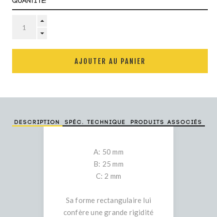
Quantité:
AJOUTER AU PANIER
Description
Spéc. technique
Produits associés
A: 50 mm
B: 25 mm
C: 2 mm
Sa forme rectangulaire lui
confère une grande rigidité