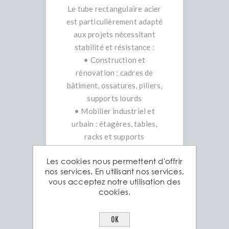
Le tube rectangulaire acier
est particulièrement adapté
aux projets nécessitant
stabilité et résistance :
• Construction et
rénovation : cadres de
bâtiment, ossatures, piliers,
supports lourds
• Mobilier industriel et
urbain : étagères, tables,
racks et supports
• Structures extérieures :
Les cookies nous permettent d'offrir
pergolas, tonnelles,
nos services. En utilisant nos services,
portails et clôtures
vous acceptez notre utilisation des
• Ferronnerie décorative :
cookies.
structures rectangulaires
pour barrières et éléments
OK
architecturaux