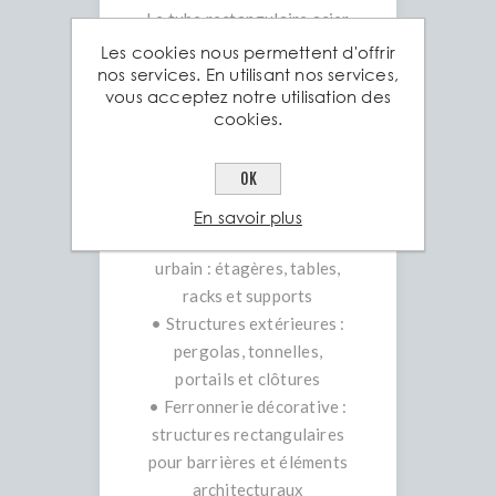
Le tube rectangulaire acier
est particulièrement adapté
Les cookies nous permettent d'offrir
nos services. En utilisant nos services,
aux projets nécessitant
vous acceptez notre utilisation des
stabilité et résistance :
cookies.
• Construction et
rénovation : cadres de
OK
bâtiment, ossatures, piliers,
supports lourds
En savoir plus
• Mobilier industriel et
urbain : étagères, tables,
racks et supports
• Structures extérieures :
pergolas, tonnelles,
portails et clôtures
• Ferronnerie décorative :
structures rectangulaires
pour barrières et éléments
architecturaux