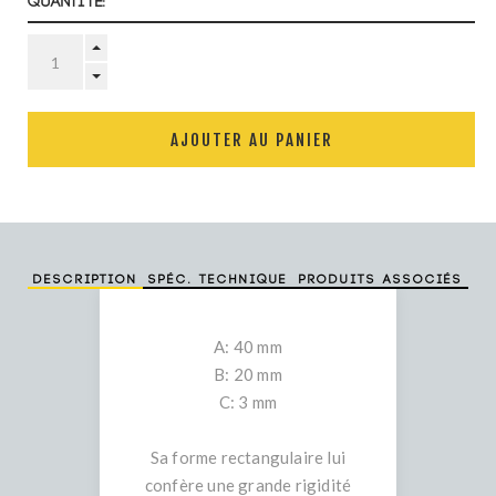
Quantité:
AJOUTER AU PANIER
Description
Spéc. technique
Produits associés
A: 40 mm
B: 20 mm
C: 3 mm
Sa forme rectangulaire lui
confère une grande rigidité