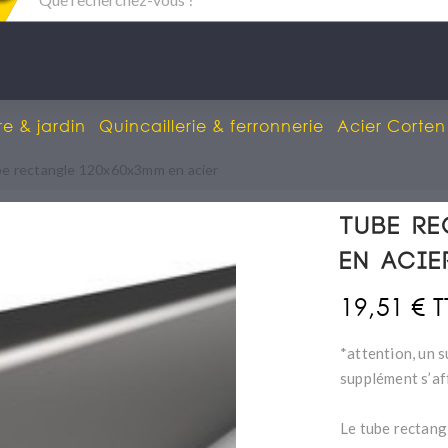
re & jardin
Quincaillerie & ferronnerie
Acier Corten
e rectangle 120x60x3mm en acier
Tube r
en acie
19,51 € 
*attention, un s
supplément s’af
Le tube rectang