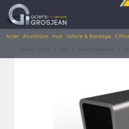
Acier
Aluminium
Inox
Toiture & Bardage
Clôtu
Accueil
/
Acier
/
Tube
/
Tube rectangle acier
/
Tub