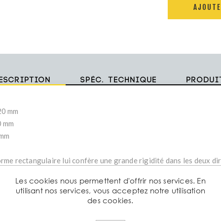
AJOUTE
escription
Spéc. technique
Produi
20 mm
0 mm
 mm
orme rectangulaire lui confère une grande rigidité dans les deux dir
cadres, supports et ossatures.
Les cookies nous permettent d'offrir nos services. En
utilisant nos services, vous acceptez notre utilisation
iqués par formage à froid à partir de tôles laminées à chaud, nos t
des cookies.
ntissent :