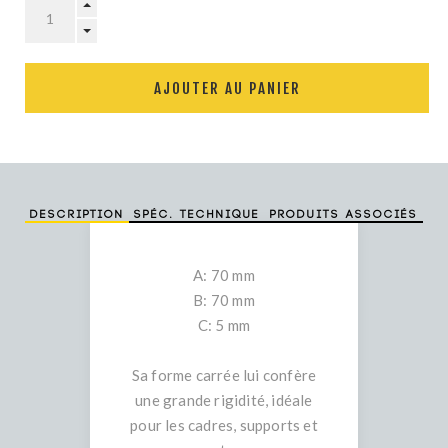
AJOUTER AU PANIER
Description
Spéc. technique
Produits associés
A: 70 mm
B: 70 mm
C: 5 mm
Sa forme carrée lui confère
une grande rigidité, idéale
pour les cadres, supports et