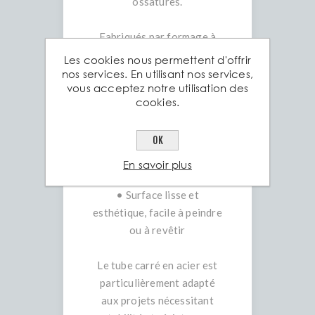
ossatures.
Fabriqués par formage à
froid à partir de tôles
Les cookies nous permettent d'offrir
laminées à chaud, nos tubes
nos services. En utilisant nos services,
vous acceptez notre utilisation des
carrés garantissent :
cookies.
• Résistance uniforme aux
contraintes mécaniques
OK
• Précision dimensionnelle
conforme à la norme EN
En savoir plus
10219
• Surface lisse et
esthétique, facile à peindre
ou à revêtir
Le tube carré en acier est
particulièrement adapté
aux projets nécessitant