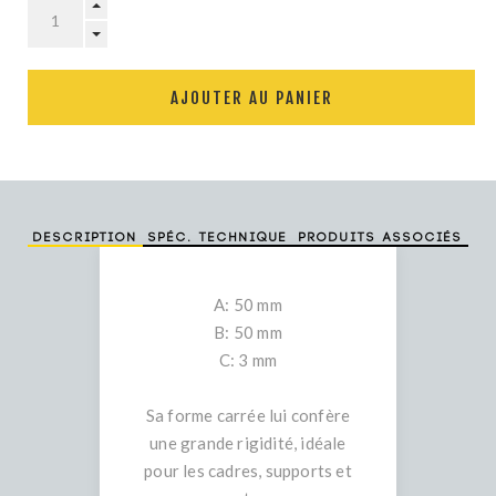
AJOUTER AU PANIER
Description
Spéc. technique
Produits associés
A: 50 mm
B: 50 mm
C: 3 mm
Sa forme carrée lui confère
une grande rigidité, idéale
pour les cadres, supports et