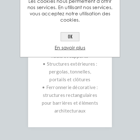
Les cookies nous permettent d'offrir
stabilité et résistance :
nos services. En utilisant nos services,
• Construction et
vous acceptez notre utilisation des
rénovation : cadres de
cookies.
bâtiment, ossatures, piliers,
supports lourds
OK
• Mobilier industriel et
En savoir plus
urbain : étagères, tables,
racks et supports
• Structures extérieures :
pergolas, tonnelles,
portails et clôtures
• Ferronnerie décorative :
structures rectangulaires
pour barrières et éléments
architecturaux