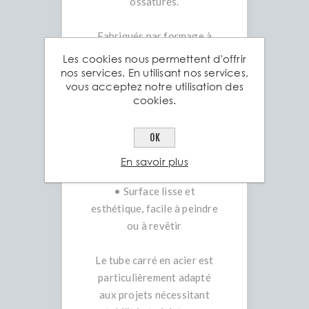
ossatures.
Fabriqués par formage à
froid à partir de tôles
Les cookies nous permettent d'offrir
laminées à chaud, nos tubes
nos services. En utilisant nos services,
vous acceptez notre utilisation des
carrés garantissent :
cookies.
• Résistance uniforme aux
contraintes mécaniques
OK
• Précision dimensionnelle
conforme à la norme EN
En savoir plus
10219
• Surface lisse et
esthétique, facile à peindre
ou à revêtir
Le tube carré en acier est
particulièrement adapté
aux projets nécessitant