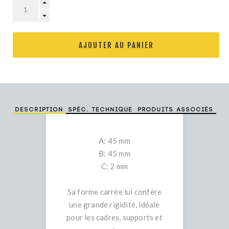
AJOUTER AU PANIER
Description
Spéc. technique
Produits associés
A: 45 mm
B: 45 mm
C: 2 mm
Sa forme carrée lui confère
une grande rigidité, idéale
pour les cadres, supports et