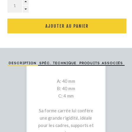
AJOUTER AU PANIER
Description
Spéc. technique
Produits associés
A: 40 mm
B: 40 mm
C: 4 mm
Sa forme carrée lui confère
une grande rigidité, idéale
pour les cadres, supports et