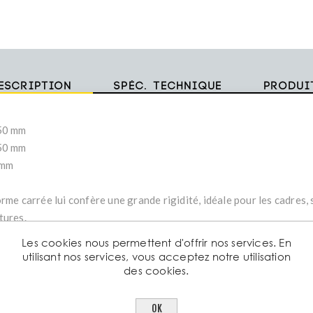
escription
Spéc. technique
Produi
50 mm
50 mm
 mm
rme carrée lui confère une grande rigidité, idéale pour les cadres,
tures.
Les cookies nous permettent d'offrir nos services. En
iqués par formage à froid à partir de tôles laminées à chaud, nos t
utilisant nos services, vous acceptez notre utilisation
des cookies.
ntissent :
sistance uniforme aux contraintes mécaniques
écision dimensionnelle conforme à la norme EN 10219
OK