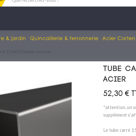
re & jardin
Quincaillerie & ferronnerie
Acier Corten
rré 150x150x5mm en acier
Tube ca
acier
52,30 € 
*attention, un s
supplément s’af
Le tube carré 1