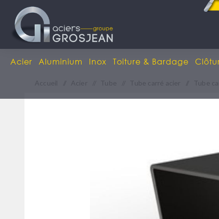
Acier
Aluminium
Inox
Toiture & Bardage
Clôtu
Accueil
/
Acier
/
Tube
/
Tube carré acier
/
Tube ca