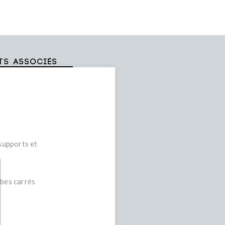
ts associés
 supports et
ubes carrés