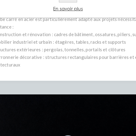
face lisse et esthétique, facile à peindre ou à revêtir
En savoir plus
ube carré en acier est particulièrement adapté aux projets nécessita
tance :
nstruction et rénovation : cadres de bâtiment, ossatures, piliers, 
ilier industriel et urbain : étagères, tables, racks et supports
uctures extérieures : pergolas, tonnelles, portails et clôtures
rronnerie décorative : structures rectangulaires pour barrières et
itecturaux