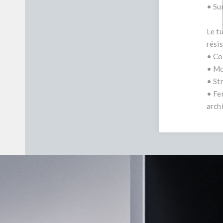
• Sur
Le t
résis
• Co
• Mob
• Str
• Fe
arch