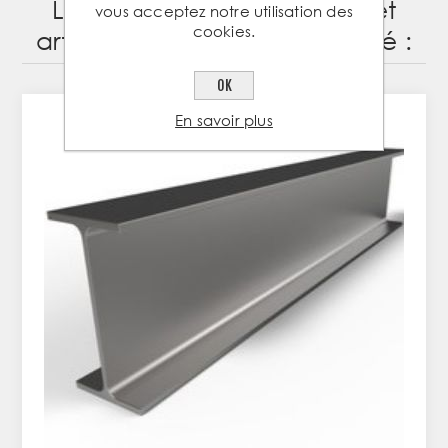
Les clients ayant acheté cet
vous acceptez notre utilisation des
cookies.
article ont également acheté :
OK
En savoir plus